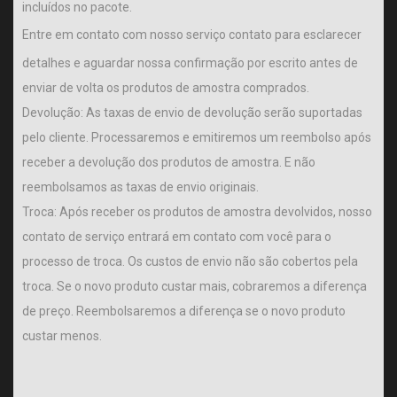
incluídos no pacote.
Entre em contato com nosso serviço
contato
para esclarecer
detalhes e aguardar nossa confirmação por escrito antes de
enviar de volta os produtos de amostra comprados.
Devolução: As taxas de envio de devolução serão suportadas
pelo cliente. Processaremos e emitiremos um reembolso após
receber a devolução dos produtos de amostra. E não
reembolsamos as taxas de envio originais.
Troca: Após receber os produtos de amostra devolvidos, nosso
contato de serviço entrará em contato com você para o
processo de troca. Os custos de envio não são cobertos pela
troca. Se o novo produto custar mais, cobraremos a diferença
de preço. Reembolsaremos a diferença se o novo produto
custar menos.