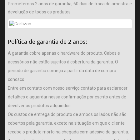
Prometemos 2 anos de garantia, 60 dias de troca de amostra e
devolução de todos os produtos.
Política de garantia de 2 anos:
A garantia cobre apenas o hardware do produto. Cabos e
acessórios não estão sujeitos à cobertura da garantia. O
período de garantia começa a partir da data de compra
conosco.
Entre em contato com nosso serviço
contato
para esclarecer
detalhes e aguardar nossa confirmação por escrito antes de
devolver os produtos adquiridos.
Os custos de entrega do produto de ambos os lados não são
cobertos pela garantia, exceto na situação em que o cliente
recebe o produto morto na chegada com adesivo de garantia.