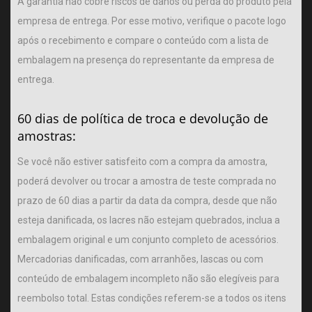
A garantia não cobre riscos de danos ou perda do produto pela
empresa de entrega. Por esse motivo, verifique o pacote logo
após o recebimento e compare o conteúdo com a lista de
embalagem na presença do representante da empresa de
entrega.
60 dias de política de troca e devolução de
amostras:
Se você não estiver satisfeito com a compra da amostra,
poderá devolver ou trocar a amostra de teste comprada no
prazo de 60 dias a partir da data da compra, desde que não
esteja danificada, os lacres não estejam quebrados, inclua a
embalagem original e um conjunto completo de acessórios.
Mercadorias danificadas, com arranhões, lascas ou com
conteúdo de embalagem incompleto não são elegíveis para
reembolso total. Estas condições referem-se a todos os itens