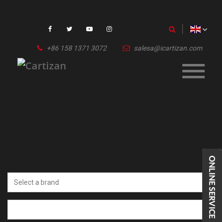
+86 158 1371 3072
salesa@icartizan.com