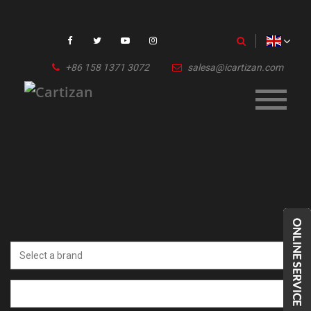
+86 158 1371 3072
salesa@icartizan.com