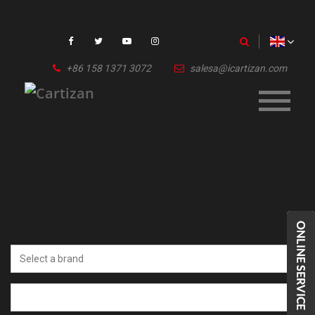
+86 158 1371 3072
salesa@icartizan.com