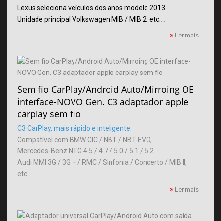
Lexus seleciona veículos dos anos modelo 2013
Unidade principal Volkswagen MIB / MIB 2, etc.
...
Ler mais
Sem fio CarPlay/Android Auto/Mirroing OE
interface-NOVO Gen. C3 adaptador apple
carplay sem fio
C3 CarPlay, mais rápido e inteligente.
Compatível com BMW CIC / NBT / NBT-EVO,
Mercedes-Benz NTG 4.5 / 4.7 / 5.0 / 5.1 / 5.2
Audi MMI 3G / 3G + / RMC / Sinfonia / Concerto / MIB II,
etc....
Ler mais