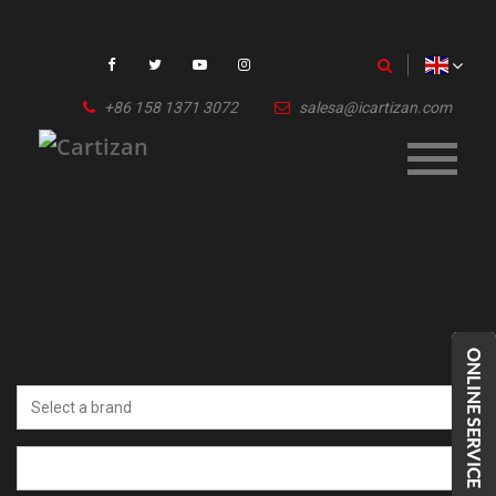
+86 158 1371 3072
salesa@icartizan.com