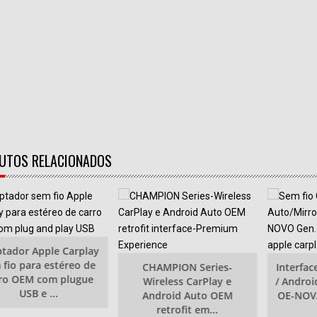
 sem fio e CarPlay
m fio para estéreo de
 Módulo automático USB
ay AAwireless
UTOS RELACIONADOS
tador Apple Carplay
 fio para estéreo de
CHAMPION Series-
Interfac
ro OEM com plugue
Wireless CarPlay e
/ Androi
USB e ...
Android Auto OEM
OE-NOVA
retrofit em...