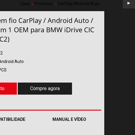
Casa
Produtos
CarPlay/Android Auto
m fio CarPlay / Android Auto /
em 1 OEM para BMW iDrive CIC
C2)
C2
Android Auto
PCS
ito
Compre agora
ATIBILIDADE
MANUAL E VÍDEO