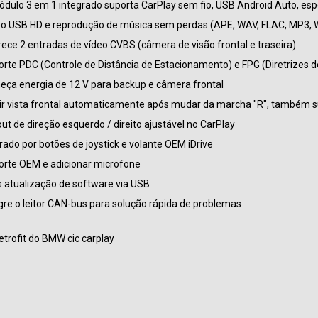
dulo 3 em 1 integrado suporta CarPlay sem fio, USB Android Auto, e
o USB HD e reprodução de música sem perdas (APE, WAV, FLAC, MP3, 
ece 2 entradas de vídeo CVBS (câmera de visão frontal e traseira)
rte PDC (Controle de Distância de Estacionamento) e FPG (Diretrizes d
eça energia de 12 V para backup e câmera frontal
ir vista frontal automaticamente após mudar da marcha "R", também s
ut de direção esquerdo / direito ajustável no CarPlay
ado por botões de joystick e volante OEM iDrive
rte OEM e adicionar microfone
 atualização de software via USB
gre o leitor CAN-bus para solução rápida de problemas
Caixa PICASOU CarPlay AI | Cartão SIM
disponível | 4 + 64 GB apple carplay
 em 1 com fio para
android auto