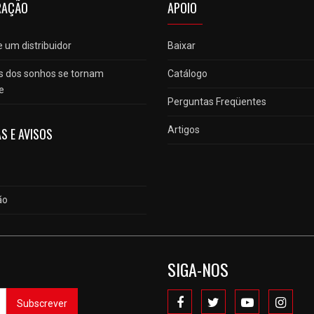
RAÇÃO
APOIO
 um distribuidor
Baixar
s dos sonhos se tornam
Catálogo
e
Perguntas Freqüentes
Artigos
S E AVISOS
ão
SIGA-NOS
Subscrever