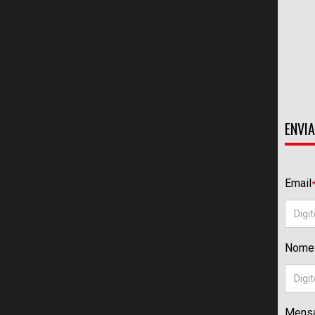
CarPlay sem fio Smartb...
ENVIA
Email
Nome
Mens