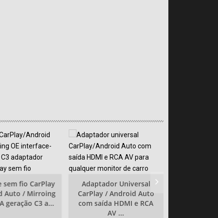
e sem fio CarPlay
Adaptador Universal
d Auto / Mirroing
CarPlay / Android Auto
 geração C3 a...
com saída HDMI e RCA
CarPlay sem 
AV ...
Auto / Mirr