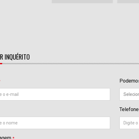
R INQUÉRITO
Podemos 
*
Telefone
agem
*