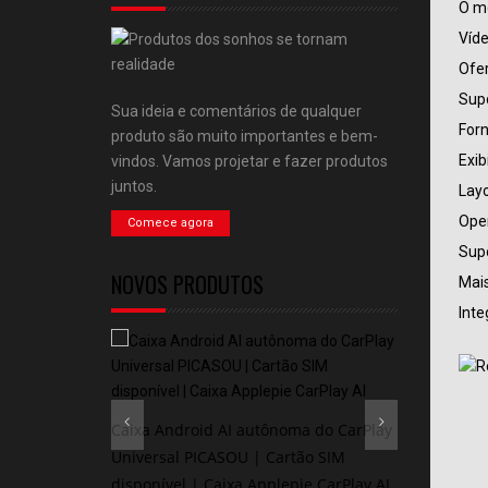
O mó
Víde
Ofer
Supo
Sua ideia e comentários de qualquer
Forn
produto são muito importantes e bem-
Exib
vindos. Vamos projetar e fazer produtos
juntos.
Layo
Oper
Comece agora
Supo
NOVOS PRODUTOS
Mais
Inte
I | Cartão SIM
Caixa Android AI autônoma do CarPlay
apple carplay
Universal PICASOU | Cartão SIM
Adaptador 2
disponível | Caixa Applepie CarPlay AI