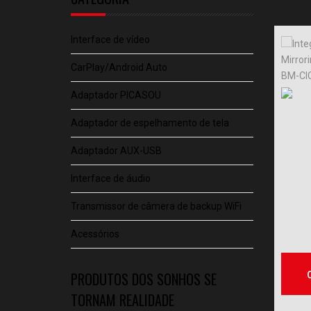
Interface de vídeo
CarPlay/Android Auto
Adaptador PICASOU
Adaptador de espelhamento de tela
Adaptador AUX-USB
Interface de áudio
Transmissor de câmera de backup WiFi
Acessórios
PRODUTOS DOS SONHOS SE
TORNAM REALIDADE