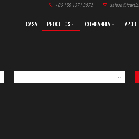
+86 158 1371 3072
salesa@icarti
CASA
PRODUTOS
COMPANHIA
APOIO